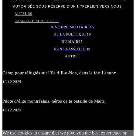
AUTORISÉE SOUS RÉSERVE D'UN HYPERLIEN VERS NOUS.
AUTEURS
PUBLICITÉ SUR LE SITE
HISTOIRE MILITAIRE
15
DE LA POLITIQUE
10
DU MAIRE
5
NON CLASSIFIÉ(E)
0
AUTRE
0
Camp pour réfugiés sur l’île d’Il-o-Noa, dans le fort Lennox
16.12.2025
Pilote d’élite montréalais, héros de la bataille de Malte
16.12.2025
We use cookies to ensure that we give you the best experience on