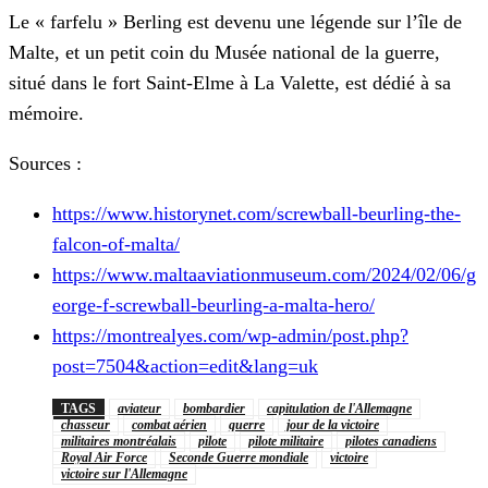
Le « farfelu » Berling est devenu une légende sur l’île de
Malte, et un petit coin du Musée national de la guerre,
situé dans le fort Saint-Elme à La Valette, est dédié à sa
mémoire.
Sources :
https://www.historynet.com/screwball-beurling-the-
falcon-of-malta/
https://www.maltaaviationmuseum.com/2024/02/06/g
eorge-f-screwball-beurling-a-malta-hero/
https://montrealyes.com/wp-admin/post.php?
post=7504&action=edit&lang=uk
TAGS
aviateur
bombardier
capitulation de l'Allemagne
chasseur
combat aérien
guerre
jour de la victoire
militaires montréalais
pilote
pilote militaire
pilotes canadiens
Royal Air Force
Seconde Guerre mondiale
victoire
victoire sur l'Allemagne