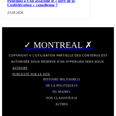
Pourquoi a-t-on assassiné le « père de la
Confédération » canadienne ?
23.04.2026
✓ MONTREAL ✗
COPYRIGHT © L'UTILISATION PARTIELLE DES CONTENUS EST
AUTORISÉE SOUS RÉSERVE D'UN HYPERLIEN VERS NOUS.
AUTEURS
PUBLICITÉ SUR LE SITE
HISTOIRE MILITAIRE
15
DE LA POLITIQUE
10
DU MAIRE
5
NON CLASSIFIÉ(E)
0
AUTRE
0