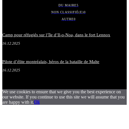
DU MAIRE
5
NON CLASSIFIÉ(E)
0
AUTRE
0
Camp pour réfugiés sur l’île d’Il-o-Noa, dans le fort Lennox
16.12.2025
Pilote d’élite montréalais, héros de la bataille de Malte
16.12.2025
We use cookies to ensure that we give you the best experience on
our website. If you continue to use this site we will assume that you
are happy with it.
Ok
.
.
.