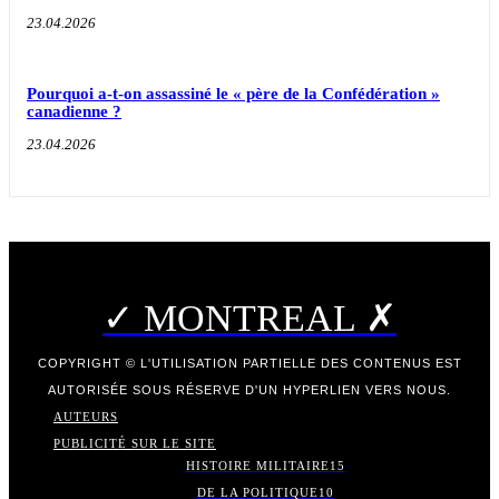
23.04.2026
Pourquoi a-t-on assassiné le « père de la Confédération »
canadienne ?
23.04.2026
✓ MONTREAL ✗
COPYRIGHT © L'UTILISATION PARTIELLE DES CONTENUS EST
AUTORISÉE SOUS RÉSERVE D'UN HYPERLIEN VERS NOUS.
AUTEURS
PUBLICITÉ SUR LE SITE
HISTOIRE MILITAIRE
15
DE LA POLITIQUE
10