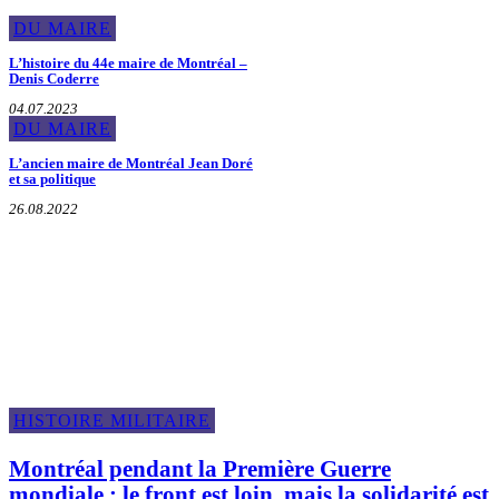
DU MAIRE
L’histoire du 44e maire de Montréal –
Denis Coderre
04.07.2023
DU MAIRE
L’ancien maire de Montréal Jean Doré
et sa politique
26.08.2022
Histoire Militaire
HISTOIRE MILITAIRE
Montréal pendant la Première Guerre
mondiale : le front est loin, mais la solidarité est