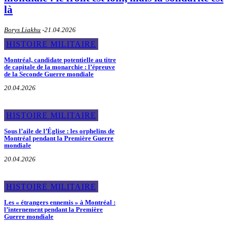
là
Borys Liakhu
-
21.04.2026
HISTOIRE MILITAIRE
Montréal, candidate potentielle au titre
de capitale de la monarchie : l’épreuve
de la Seconde Guerre mondiale
20.04.2026
HISTOIRE MILITAIRE
Sous l’aile de l’Église : les orphelins de
Montréal pendant la Première Guerre
mondiale
20.04.2026
HISTOIRE MILITAIRE
Les « étrangers ennemis » à Montréal :
l’internement pendant la Première
Guerre mondiale