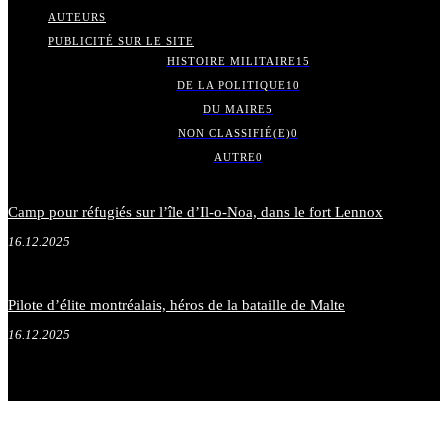
AUTEURS
PUBLICITÉ SUR LE SITE
HISTOIRE MILITAIRE
15
DE LA POLITIQUE
10
DU MAIRE
5
NON CLASSIFIÉ(E)
0
AUTRE
0
Camp pour réfugiés sur l’île d’Il-o-Noa, dans le fort Lennox
16.12.2025
Pilote d’élite montréalais, héros de la bataille de Malte
16.12.2025
.
.
.