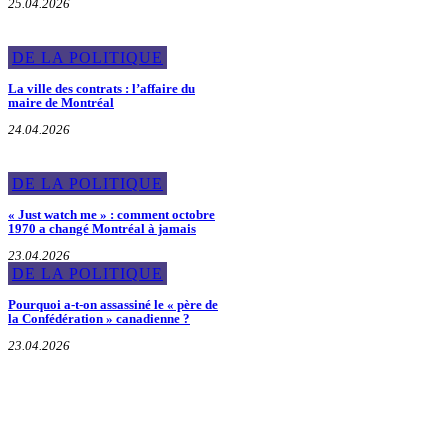
25.04.2026
DE LA POLITIQUE
La ville des contrats : l’affaire du
maire de Montréal
24.04.2026
DE LA POLITIQUE
« Just watch me » : comment octobre
1970 a changé Montréal à jamais
23.04.2026
DE LA POLITIQUE
Pourquoi a-t-on assassiné le « père de
la Confédération » canadienne ?
23.04.2026
À propos du Maire