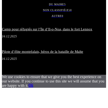
DU MAIRE
5
NON CLASSIFIÉ(E)
0
AUTRE
0
Camp pour réfugiés sur l’île d’Il-o-Noa, dans le fort Lennox
16.12.2025
Pilote d’élite montréalais, héros de la bataille de Malte
16.12.2025
We use cookies to ensure that we give you the best experience on
our website. If you continue to use this site we will assume that you
are happy with it.
Ok
.
.
.