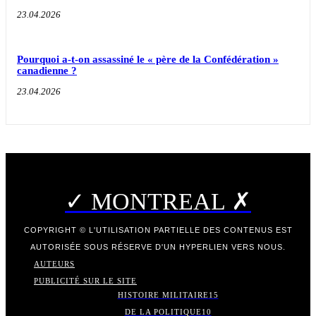
23.04.2026
Pourquoi a-t-on assassiné le « père de la Confédération »
canadienne ?
23.04.2026
✓ MONTREAL ✗
COPYRIGHT © L'UTILISATION PARTIELLE DES CONTENUS EST
AUTORISÉE SOUS RÉSERVE D'UN HYPERLIEN VERS NOUS.
AUTEURS
PUBLICITÉ SUR LE SITE
HISTOIRE MILITAIRE
15
DE LA POLITIQUE
10