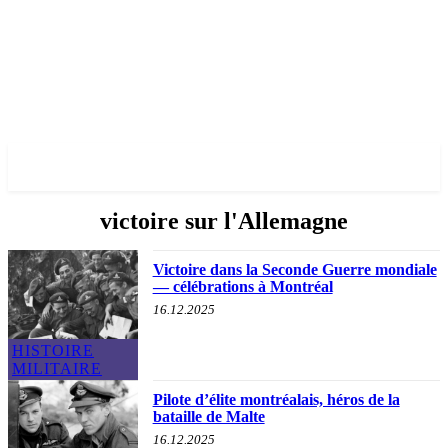
✓ MONTREAL ✗
victoire sur l'Allemagne
Victoire dans la Seconde Guerre mondiale
— célébrations à Montréal
16.12.2025
HISTOIRE
MILITAIRE
Pilote d’élite montréalais, héros de la
bataille de Malte
16.12.2025