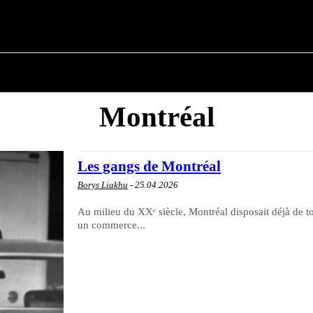
 ✗
DE LA POLITIQUE
DU MAIRE
HISTOIRE MILIT
Montréal
Les gangs de Montréal
Borys Liakhu
-
25.04.2026
Au milieu du XXᵉ siècle, Montréal disposait déjà de t
un commerce...