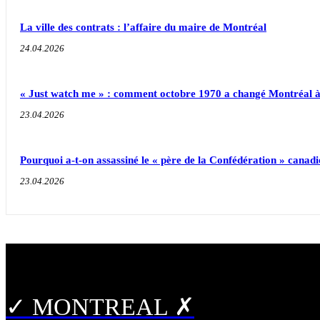
La ville des contrats : l’affaire du maire de Montréal
24.04.2026
« Just watch me » : comment octobre 1970 a changé Montréal à
23.04.2026
Pourquoi a-t-on assassiné le « père de la Confédération » canad
23.04.2026
✓ MONTREAL ✗