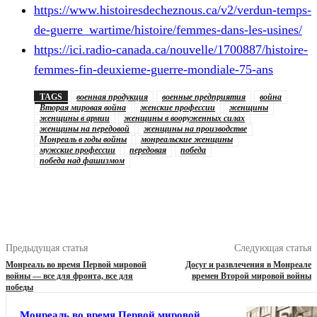
https://www.histoiresdecheznous.ca/v2/verdun-temps-
de-guerre_wartime/histoire/femmes-dans-les-usines/
https://ici.radio-canada.ca/nouvelle/1700887/histoire-
femmes-fin-deuxieme-guerre-mondiale-75-ans
TAGS
военная продукция
военные предприятия
война
Вторая мировая война
женские профессии
женщины
женщины в армии
женщины в вооруженных силах
женщины на передовой
женщины на производстве
Монреаль в годы войны
монреальские женщины
мужские профессии
передовая
победа
победа над фашизмом
Предыдущая статья
Следующая статья
Монреаль во время Первой мировой
Досуг и развлечения в Монреале
войны — все для фронта, все для
времен Второй мировой войны
победы
Монреаль во время Первой мировой