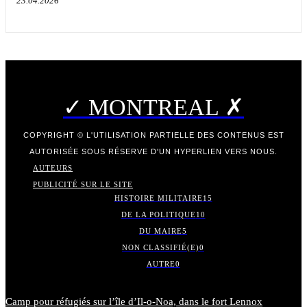
23.04.2026
✓ MONTREAL ✗
COPYRIGHT © L'UTILISATION PARTIELLE DES CONTENUS EST
AUTORISÉE SOUS RÉSERVE D'UN HYPERLIEN VERS NOUS.
AUTEURS
PUBLICITÉ SUR LE SITE
HISTOIRE MILITAIRE
15
DE LA POLITIQUE
10
DU MAIRE
5
NON CLASSIFIÉ(E)
0
AUTRE
0
Camp pour réfugiés sur l’île d’Il-o-Noa, dans le fort Lennox