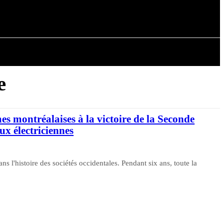
AIRE
ARTICLES
e
s montréalaises à la victoire de la Seconde
x électriciennes
 l'histoire des sociétés occidentales. Pendant six ans, toute la