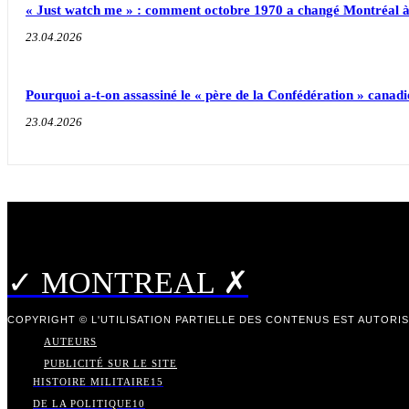
« Just watch me » : comment octobre 1970 a changé Montréal à
23.04.2026
Pourquoi a-t-on assassiné le « père de la Confédération » canad
23.04.2026
✓ MONTREAL ✗
COPYRIGHT © L'UTILISATION PARTIELLE DES CONTENUS EST AUTORI
AUTEURS
PUBLICITÉ SUR LE SITE
HISTOIRE MILITAIRE
15
DE LA POLITIQUE
10