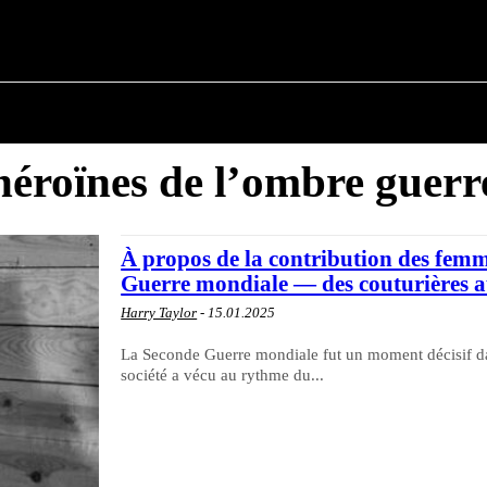
 ✗
DE LA POLITIQUE
DU MAIRE
HISTOIRE MILIT
héroïnes de l’ombre guerr
À propos de la contribution des femme
Guerre mondiale — des couturières au
Harry Taylor
-
15.01.2025
La Seconde Guerre mondiale fut un moment décisif dans
société a vécu au rythme du...