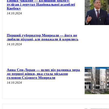
Енріко Чікконе — колишній хокеїст-
хуліган і депутат Національної асамблеї
Квебеку
14.10.2024
Перший губернатор Монреаля — його не
любили піддані, але поважали й корились
14.10.2024
Анна Сен-Лоран — шлях від радника мера
до першої жінки, яка стала міською
головою Східного Монреаля
14.10.2024