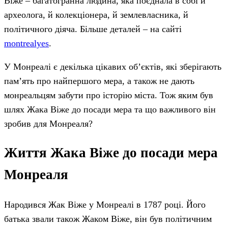
Віже – багатогранна людина, яка поєднала в собі й
археолога, й колекціонера, й землевласника, й
політичного діяча. Більше деталей – на сайті
montrealyes
.
У Монреалі є декілька цікавих об’єктів, які зберігають
пам’ять про найпершого мера, а також не дають
монреальцям забути про історію міста. Тож яким був
шлях Жака Віже до посади мера та що важливого він
зробив для Монреаля?
Життя Жака Віже до посади мера
Монреаля
Народився Жак Віже у Монреалі в 1787 році. Його
батька звали також Жаком Віже, він був політичним