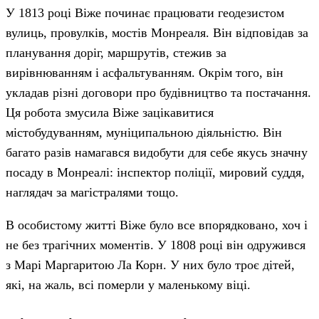
У 1813 році Віже починає працювати геодезистом
вулиць, провулків, мостів Монреаля. Він відповідав за
планування доріг, маршрутів, стежив за
вирівнюванням і асфальтуванням. Окрім того, він
укладав різні договори про будівництво та постачання.
Ця робота змусила Віже зацікавитися
містобудуванням, муніципальною діяльністю. Він
багато разів намагався видобути для себе якусь значну
посаду в Монреалі: інспектор поліції, мировий суддя,
наглядач за магістралями тощо.
В особистому житті Віже було все впорядковано, хоч і
не без трагічних моментів. У 1808 році він одружився
з Марі Маргаритою Ла Корн. У них було троє дітей,
які, на жаль, всі померли у маленькому віці.