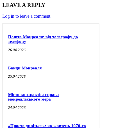
LEAVE A REPLY
Log in to leave a comment
Пошта Монреаля: від телеграфу до
телефону
26.04.2026
Банди Монреаля
25.04.2026
Місто контрактів: справа
монреальського мера
24.04.2026
«Просто дивіться»: як жовтень 1970-го