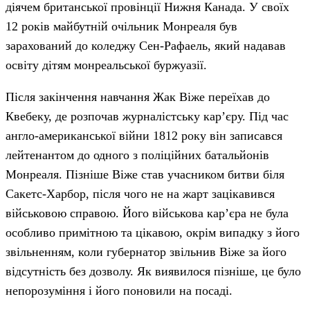
діячем британської провінції Нижня Канада. У своїх
12 років майбутній очільник Монреаля був
зарахований до коледжу Сен-Рафаель, який надавав
освіту дітям монреальської буржуазії.
Після закінчення навчання Жак Віже переїхав до
Квебеку, де розпочав журналістську кар’єру. Під час
англо-американської війни 1812 року він записався
лейтенантом до одного з поліційних батальйонів
Монреаля. Пізніше Віже став учасником битви біля
Сакетс-Харбор, після чого не на жарт зацікавився
військовою справою. Його військова кар’єра не була
особливо примітною та цікавою, окрім випадку з його
звільненням, коли губернатор звільнив Віже за його
відсутність без дозволу. Як виявилося пізніше, це було
непорозуміння і його поновили на посаді.