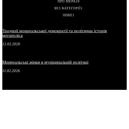
ПРО МЕРА
20
БЕЗ КАТЕГОРІЇ
1
ІНШЕ
1
Традиції монреальської демократії та політична історія
мегаполіса
12.02.2026
Монреальські жінки в муніципальній політиці
11.02.2026
.
.
.