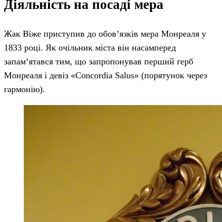
Діяльність на посаді мера
Жак Віже приступив до обов’язків мера Монреаля у
1833 році. Як очільник міста він насамперед
запам’ятався тим, що запропонував перший герб
Монреаля і девіз «Concordia Salus» (порятунок через
гармонію).