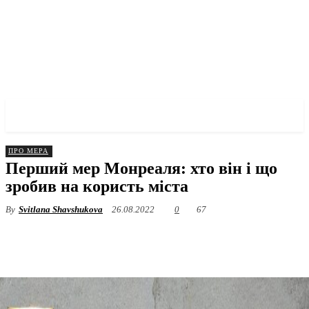
✓ MONTREAL ✗
ПРО МЕРА
Перший мер Монреаля: хто він і що
зробив на користь міста
By
Svitlana Shavshukova
26.08.2022
0
67