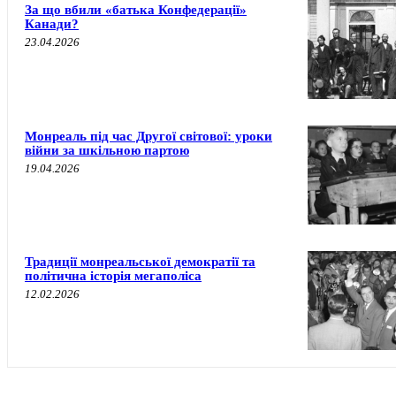
За що вбили «батька Конфедерації»
Канади?
23.04.2026
Монреаль під час Другої світової: уроки
війни за шкільною партою
19.04.2026
Традиції монреальської демократії та
політична історія мегаполіса
12.02.2026