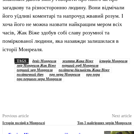
загадкову та різносторонню людину. Вони відмічали
його уїдливі коментарі та напрочуд жвавий розум. І
хоча його не можна назвати найкращим мером всіх
часів, Жак Віже здобув собі славу розумної та
поміркованої людини, яка назавжди залишилася в
історії Монреаля.
TAGS
девіз Монреаля
життя Жака Віже
історія Монреаля
мер Монреаля Жак Віже
перший герб Монреаля
перший мер Монреаля
політича діяльність Жака Віже
політичний діяч
про мера Монреаля
про пера
про першого мера Монреаля
Previous article
Next article
Історія поліції в Монреалі
Топ-5 найгірших мерів Монреаля