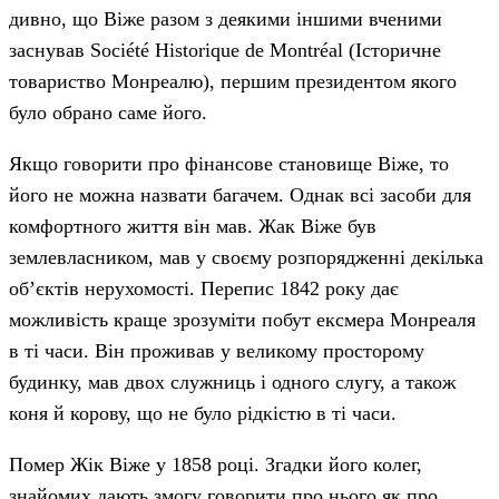
дивно, що Віже разом з деякими іншими вченими
заснував Société Historique de Montréal (Історичне
товариство Монреалю), першим президентом якого
було обрано саме його.
Якщо говорити про фінансове становище Віже, то
його не можна назвати багачем. Однак всі засоби для
комфортного життя він мав. Жак Віже був
землевласником, мав у своєму розпорядженні декілька
об’єктів нерухомості. Перепис 1842 року дає
можливість краще зрозуміти побут ексмера Монреаля
в ті часи. Він проживав у великому просторому
будинку, мав двох служниць і одного слугу, а також
коня й корову, що не було рідкістю в ті часи.
Помер Жік Віже у 1858 році. Згадки його колег,
знайомих дають змогу говорити про нього як про