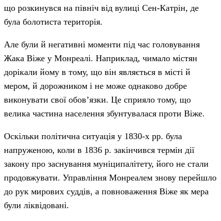
що розкинувся на північ від вулиці Сен-Катрін, де
була болотиста територія.
Але були й негативні моменти під час головування
Жака Віже у Монреалі. Наприклад, чимало містян
дорікали йому в тому, що він являється в місті й
мером, й дорожником і не може однаково добре
виконувати свої обов’язки. Це сприяло тому, що
велика частина населення збунтувалася проти Віже.
Оскільки політична ситуація у 1830-х рр. була
напруженою, коли в 1836 р. закінчився термін дії
закону про заснування муніципалітету, його не стали
продовжувати. Управління Монреалем знову перейшло
до рук мирових суддів, а повноваження Віже як мера
були ліквідовані.