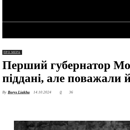
✓ MONTREAL
Четвер, 6 Серпня, 2026
ГОЛОВНА
ПРО МЕРА
Перший губернатор Мо
піддані, але поважали 
By
Borys Liakhu
14.10.2024
0
36