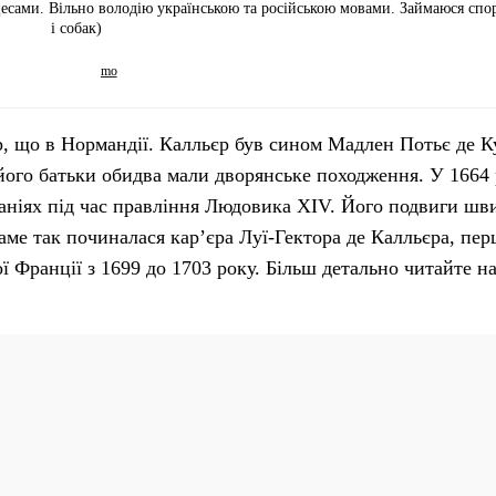
оцесами. Вільно володію українською та російською мовами. Займаюся спо
і собак)
р, що в Нормандії. Калльєр був сином Мадлен Потьє де К
його батьки обидва мали дворянське походження. У 1664 
мпаніях під час правління Людовика XIV. Його подвиги ш
Саме так починалася кар’єра Луї-Гектора де Калльєра, пе
ї Франції з 1699 до 1703 року. Більш детально читайте н