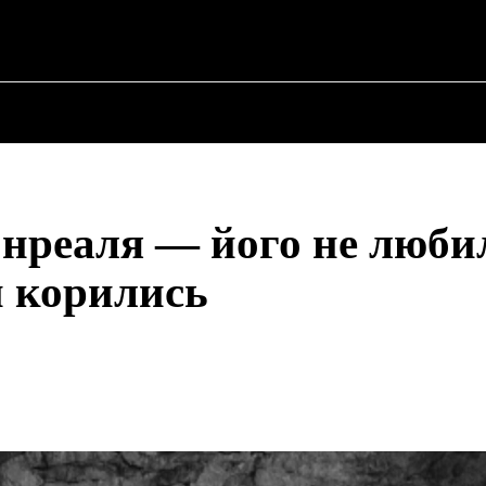
 ✗
ПРО ПОЛІТИКУ
ПРО МЕРА
ВОЄННА ІСТО
нреаля — його не люби
й корились
Share