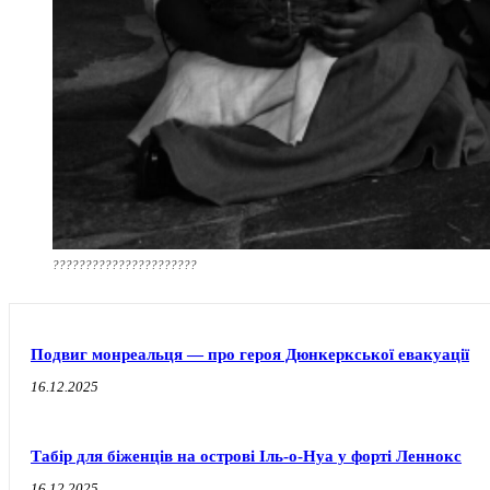
??????????????????????
Подвиг монреальця — про героя Дюнкеркської евакуації
16.12.2025
Табір для біженців на острові Іль-о-Нуа у форті Леннокс
16.12.2025