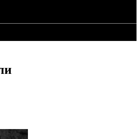
РІЯ
СТАТТІ
ли