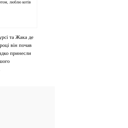
ртом, люблю котів
урсі та Жака де
році він почав
видко принесли
ршого
а