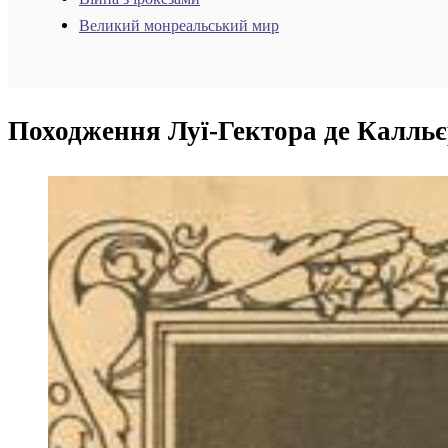
Великий монреальський мир
Походження Луї-Гектора де Калльє