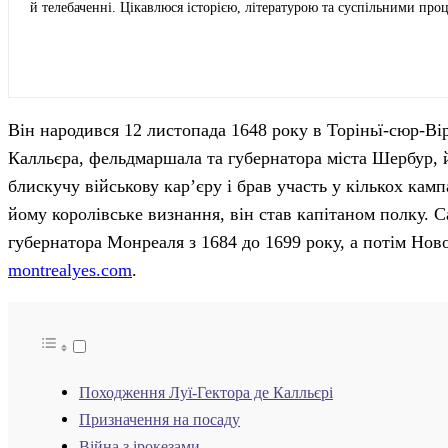
й телебаченні. Цікавлюся історією, літературою та суспільними пр
Він народився 12 листопада 1648 року в Торіньї-сюр-Ві
Калльєра, фельдмаршала та губернатора міста Шербур, 
блискучу військову кар’єру і брав участь у кількох ка
йому королівське визнання, він став капітаном полку. 
губернатора Монреаля з 1684 до 1699 року, а потім Ново
montrealyes.com
.
Походження Луї-Гектора де Калльєрі
Призначення на посаду
Війна з ірокезами