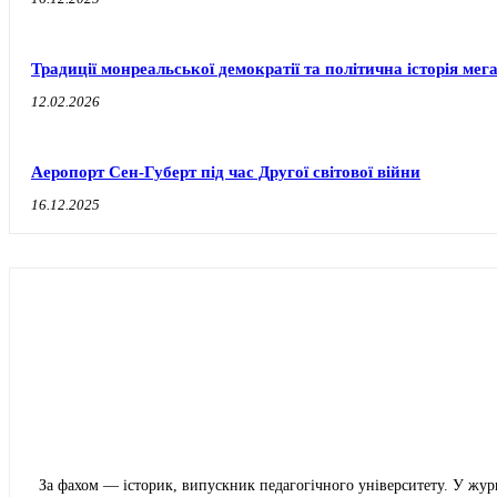
Традиції монреальської демократії та політична історія мег
12.02.2026
Аеропорт Сен-Губерт під час Другої світової війни
16.12.2025
За фахом — історик, випускник педагогічного університету. У жур