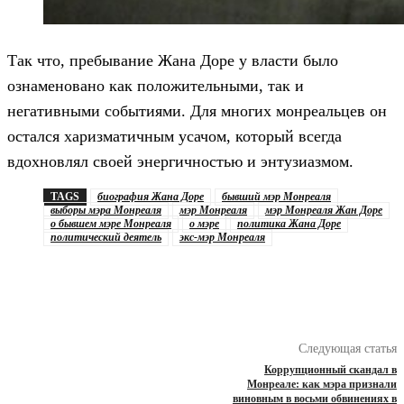
Так что, пребывание Жана Доре у власти было
ознаменовано как положительными, так и
негативными событиями. Для многих монреальцев он
остался харизматичным усачом, который всегда
вдохновлял своей энергичностью и энтузиазмом.
TAGS
биография Жана Доре
бывший мэр Монреаля
выборы мэра Монреаля
мэр Монреаля
мэр Монреаля Жан Доре
о бывшем мэре Монреаля
о мэре
политика Жана Доре
политический деятель
экс-мэр Монреаля
Следующая статья
Коррупционный скандал в
Монреале: как мэра признали
виновным в восьми обвинениях в