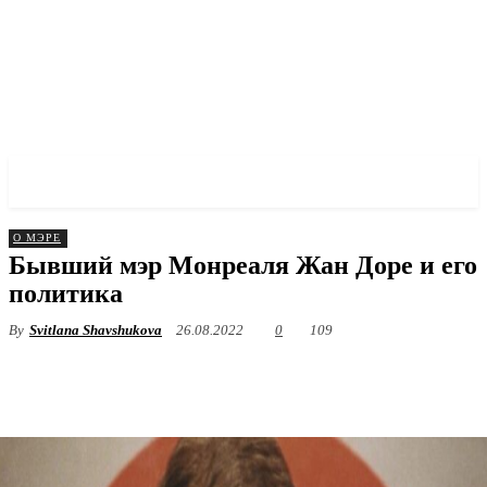
✓ MONTREAL ✗
О МЭРЕ
Бывший мэр Монреаля Жан Доре и его
политика
By
Svitlana Shavshukova
26.08.2022
0
109