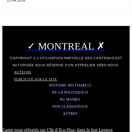
23.04.2026
✓ MONTREAL ✗
COPYRIGHT © L'UTILISATION PARTIELLE DES CONTENUS EST
AUTORISÉE SOUS RÉSERVE D'UN HYPERLIEN VERS NOUS.
AUTEURS
PUBLICITÉ SUR LE SITE
HISTOIRE MILITAIRE
15
DE LA POLITIQUE
10
DU MAIRE
5
NON CLASSIFIÉ(E)
0
AUTRE
0
Camp pour réfugiés sur l’île d’Il-o-Noa, dans le fort Lennox