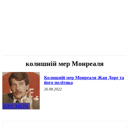
✓ MONTREAL ✗
колишній мер Монреаля
Колишній мер Монреаля Жан Доре та
його політика
26.08.2022
ПРО МЕРА