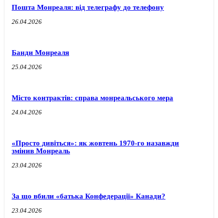
Пошта Монреаля: від телеграфу до телефону
26.04.2026
Банди Монреаля
25.04.2026
Місто контрактів: справа монреальського мера
24.04.2026
«Просто дивіться»: як жовтень 1970-го назавжди
змінив Монреаль
23.04.2026
За що вбили «батька Конфедерації» Канади?
23.04.2026