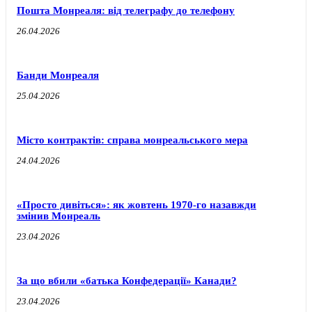
Пошта Монреаля: від телеграфу до телефону
26.04.2026
Банди Монреаля
25.04.2026
Місто контрактів: справа монреальського мера
24.04.2026
«Просто дивіться»: як жовтень 1970-го назавжди
змінив Монреаль
23.04.2026
За що вбили «батька Конфедерації» Канади?
23.04.2026