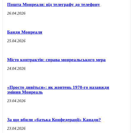
Пошта Монреаля: від телеграфу до телефону
26.04.2026
Банди Монреаля
25.04.2026
Місто контрактів: справа монреальського мера
24.04.2026
«Просто дивіться»: як жовтень 1970-го назавжди
змінив Монреаль
23.04.2026
За що вбили «батька Конфедерації» Канади?
23.04.2026