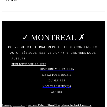
23.04.2026
✓ MONTREAL ✗
COPYRIGHT © L'UTILISATION PARTIELLE DES CONTENUS EST
AUTORISÉE SOUS RÉSERVE D'UN HYPERLIEN VERS NOUS.
AUTEURS
PUBLICITÉ SUR LE SITE
HISTOIRE MILITAIRE
15
DE LA POLITIQUE
10
DU MAIRE
5
NON CLASSIFIÉ(E)
0
AUTRE
0
Camp pour réfugiés sur l’île d’Il-o-Noa, dans le fort Lennox