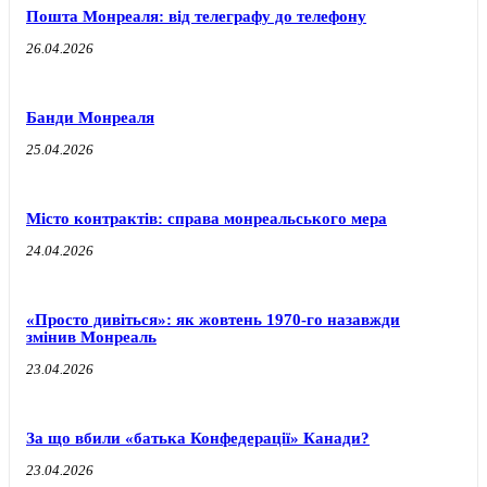
Пошта Монреаля: від телеграфу до телефону
26.04.2026
Банди Монреаля
25.04.2026
Місто контрактів: справа монреальського мера
24.04.2026
«Просто дивіться»: як жовтень 1970-го назавжди
змінив Монреаль
23.04.2026
За що вбили «батька Конфедерації» Канади?
23.04.2026