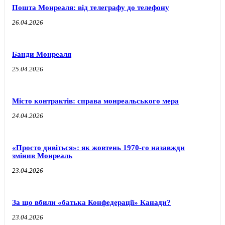
Пошта Монреаля: від телеграфу до телефону
26.04.2026
Банди Монреаля
25.04.2026
Місто контрактів: справа монреальського мера
24.04.2026
«Просто дивіться»: як жовтень 1970-го назавжди
змінив Монреаль
23.04.2026
За що вбили «батька Конфедерації» Канади?
23.04.2026