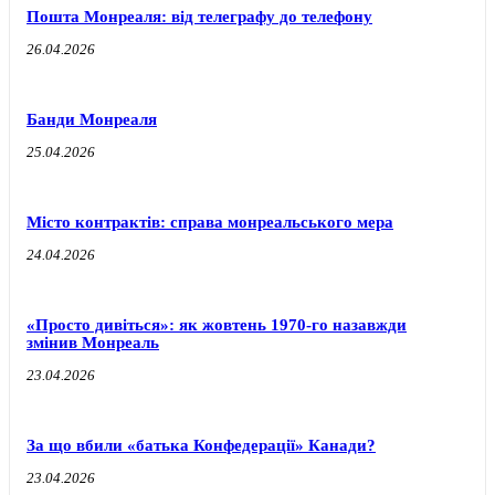
Пошта Монреаля: від телеграфу до телефону
26.04.2026
Банди Монреаля
25.04.2026
Місто контрактів: справа монреальського мера
24.04.2026
«Просто дивіться»: як жовтень 1970-го назавжди
змінив Монреаль
23.04.2026
За що вбили «батька Конфедерації» Канади?
23.04.2026