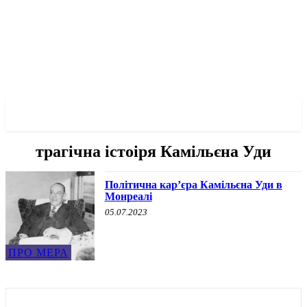
✓ MONTREAL ✗
трагічна істоіря Камільєна Уди
Політична кар’єра Камільєна Уди в
Монреалі
05.07.2023
ПРО МЕРА